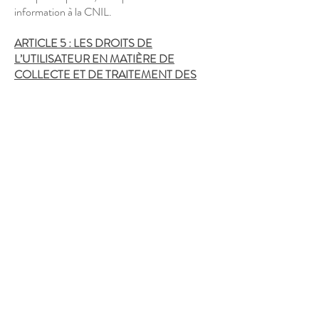
information à la CNIL.
ARTICLE 5 : LES DROITS DE
L’UTILISATEUR EN MATIÈRE DE
COLLECTE ET DE TRAITEMENT DES
DONNÉES
Tout utilisateur concerné par le traitement de
ses données personnelles peut se prévaloir des
droits suivants, en application du règlement
européen 2016/679 et de la Loi Informatique
et Liberté (Loi 78-17 du 6 janvier 1978) :
Droit d’accès, de rectification et droit à
l’effacement des données (posés
respectivement aux articles 15, 16 et 17 du
RGPD) ;
Droit à la portabilité des données (article 20
du RGPD) ;
Droit à la limitation (article 18 du RGPD) et à